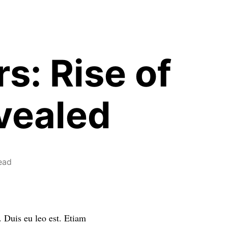
s: Rise of
vealed
ead
 Duis eu leo est. Etiam