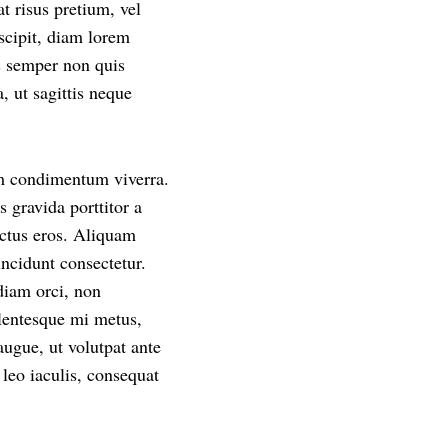
t risus pretium, vel
uscipit, diam lorem
s semper non quis
, ut sagittis neque
um condimentum viverra.
 gravida porttitor a
uctus eros. Aliquam
incidunt consectetur.
diam orci, non
lentesque mi metus,
augue, ut volutpat ante
 leo iaculis, consequat