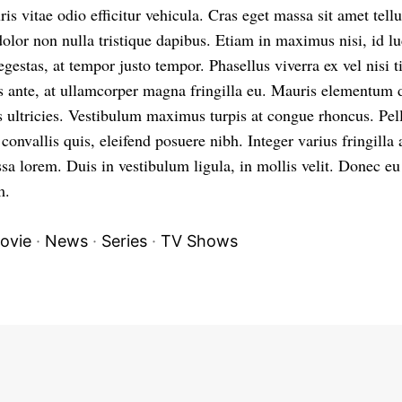
s vitae odio efficitur vehicula. Cras eget massa sit amet tellus
dolor non nulla tristique dapibus. Etiam in maximus nisi, id l
egestas, at tempor justo tempor. Phasellus viverra ex vel nisi t
s ante, at ullamcorper magna fringilla eu. Mauris elementum 
 ultricies. Vestibulum maximus turpis at congue rhoncus. Pel
convallis quis, eleifend posuere nibh. Integer varius fringilla 
sa lorem. Duis in vestibulum ligula, in mollis velit. Donec eu
m.
ovie
·
News
·
Series
·
TV Shows