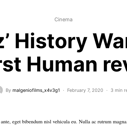
WORK
Cinema
’ History War
irst Human re
By
malgeniofilms_x4v3g1
·
February 7, 2020
·
3 min r
 ante, eget bibendum nisl vehicula eu. Nulla ac rutrum magna.