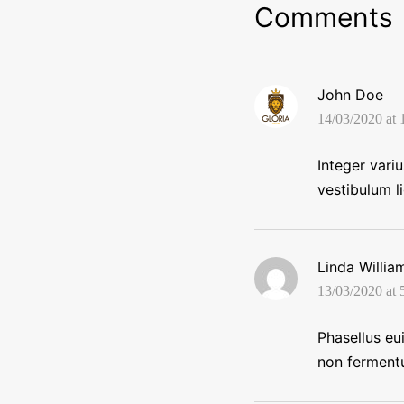
Comments
John Doe
14/03/2020 at
Integer variu
vestibulum li
Linda Willia
13/03/2020 at
Phasellus eu
non fermentu