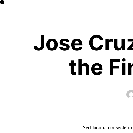
Jose Cruz
the F
Sed lacinia consectetur