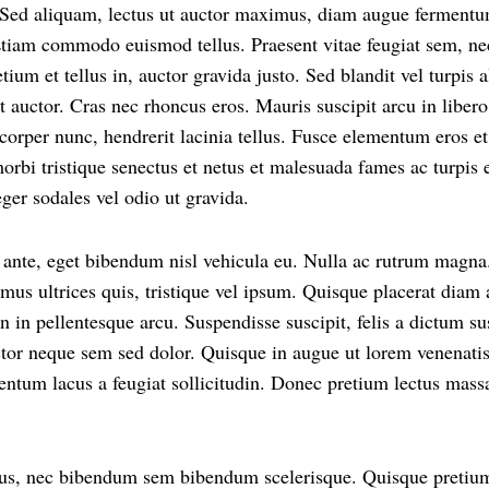
 Sed aliquam, lectus ut auctor maximus, diam augue fermentu
Etiam commodo euismod tellus. Praesent vitae feugiat sem, nec
ium et tellus in, auctor gravida justo. Sed blandit vel turpis a
t auctor. Cras nec rhoncus eros. Mauris suscipit arcu in libero 
orper nunc, hendrerit lacinia tellus. Fusce elementum eros et 
orbi tristique senectus et netus et malesuada fames ac turpis 
teger sodales vel odio ut gravida.
 ante, eget bibendum nisl vehicula eu. Nulla ac rutrum magna.
imus ultrices quis, tristique vel ipsum. Quisque placerat diam a
In in pellentesque arcu. Suspendisse suscipit, felis a dictum s
ctor neque sem sed dolor. Quisque in augue ut lorem venenati
ntum lacus a feugiat sollicitudin. Donec pretium lectus massa
risus, nec bibendum sem bibendum scelerisque. Quisque preti