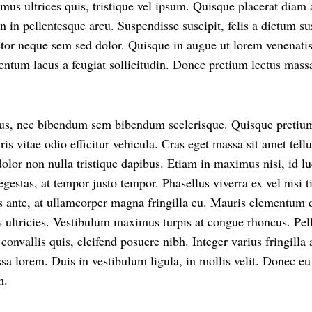
imus ultrices quis, tristique vel ipsum. Quisque placerat diam a
In in pellentesque arcu. Suspendisse suscipit, felis a dictum s
ctor neque sem sed dolor. Quisque in augue ut lorem venenati
ntum lacus a feugiat sollicitudin. Donec pretium lectus massa
risus, nec bibendum sem bibendum scelerisque. Quisque preti
s vitae odio efficitur vehicula. Cras eget massa sit amet tellus
dolor non nulla tristique dapibus. Etiam in maximus nisi, id l
egestas, at tempor justo tempor. Phasellus viverra ex vel nisi t
s ante, at ullamcorper magna fringilla eu. Mauris elementum 
 ultricies. Vestibulum maximus turpis at congue rhoncus. Pel
convallis quis, eleifend posuere nibh. Integer varius fringilla 
sa lorem. Duis in vestibulum ligula, in mollis velit. Donec eu
m.