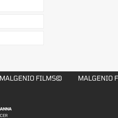
MALGENIO FILMS©
MALGENIO 
HANNA
CER