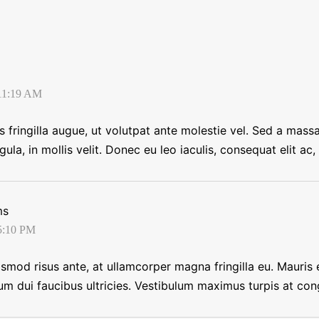
 11:19 AM
s fringilla augue, ut volutpat ante molestie vel. Sed a massa
gula, in mollis velit. Donec eu leo iaculis, consequat elit a
ms
 5:10 PM
ismod risus ante, at ullamcorper magna fringilla eu. Mauris
m dui faucibus ultricies. Vestibulum maximus turpis at co