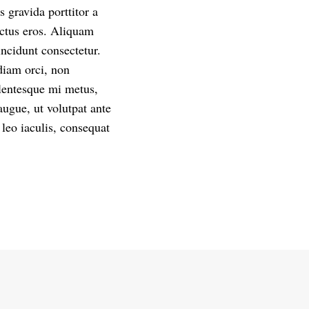
 gravida porttitor a
uctus eros. Aliquam
incidunt consectetur.
diam orci, non
lentesque mi metus,
augue, ut volutpat ante
 leo iaculis, consequat